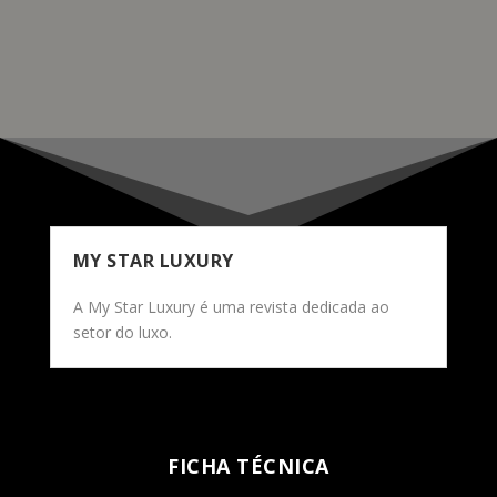
READ MORE
MY STAR LUXURY
A My Star Luxury é uma revista dedicada ao
setor do luxo.
FICHA TÉCNICA