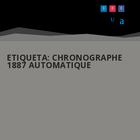
ETIQUETA:
CHRONOGRAPHE
1887 AUTOMATIQUE
EBERHARD & CO. APRESENTA NA WATCHES
AND WONDERS DOIS NOVOS
CRONÓGRAFOS
by
pauloferreira
|
Abr 19, 2024
|
Novidades
|
0
|
O “Chronographe 1887 Édition Limitée” e o
“Chronographe 1887 Automatique”,...