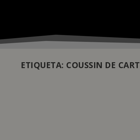
ETIQUETA:
COUSSIN DE CART
NOVA COLEÇÃO COUSSIN DE CARTIER ACRE
by
Daniela Monteiro
|
Mar 28, 2024
|
Coleções
|
0
|
Para celebrar a nova coleção Coussin de Cartier, a sua 
Cartier são transpostos para um anel e uma pulseira 
mesmo as arestas arredondadas.
READ MORE