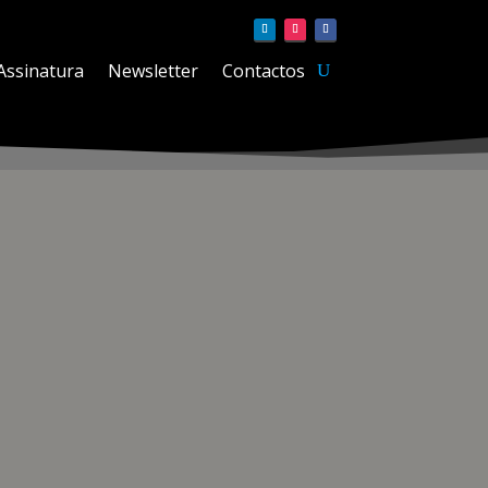
Assinatura
Newsletter
Contactos
ia à joalharia, os códigos do relógio Coussin de
s com diamantes e pedras preciosas, atravessando