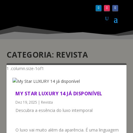
CATEGORIA:
REVISTA
MY STAR LUXURY 14 JÁ DISPONÍVEL
Dez 19, 2025
|
Revista
Descubra a essência do luxo intemporal
O luxo vai muito além da aparência. É uma linguagem