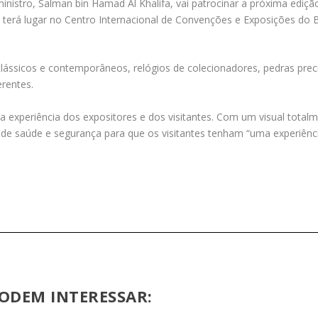
inistro, Salman bin Hamad Al Khalifa, vai patrocinar a próxima edição
 terá lugar no Centro Internacional de Convenções e Exposições do Ba
ássicos e contemporâneos, relógios de colecionadores, pedras precio
erentes.
 experiência dos expositores e dos visitantes. Com um visual totalme
s de saúde e segurança para que os visitantes tenham “uma experiênc
ODEM INTERESSAR: