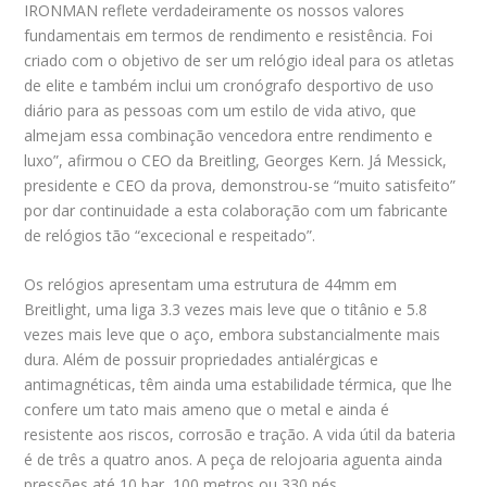
IRONMAN reflete verdadeiramente os nossos valores
fundamentais em termos de rendimento e resistência. Foi
criado com o objetivo de ser um relógio ideal para os atletas
de elite e também inclui um cronógrafo desportivo de uso
diário para as pessoas com um estilo de vida ativo, que
almejam essa combinação vencedora entre rendimento e
luxo”, afirmou o CEO da Breitling, Georges Kern. Já Messick,
presidente e CEO da prova, demonstrou-se “muito satisfeito”
por dar continuidade a esta colaboração com um fabricante
de relógios tão “excecional e respeitado”.
Os relógios apresentam uma estrutura de 44mm em
Breitlight, uma liga 3.3 vezes mais leve que o titânio e 5.8
vezes mais leve que o aço, embora substancialmente mais
dura. Além de possuir propriedades antialérgicas e
antimagnéticas, têm ainda uma estabilidade térmica, que lhe
confere um tato mais ameno que o metal e ainda é
resistente aos riscos, corrosão e tração. A vida útil da bateria
é de três a quatro anos. A peça de relojoaria aguenta ainda
pressões até 10 bar, 100 metros ou 330 pés.