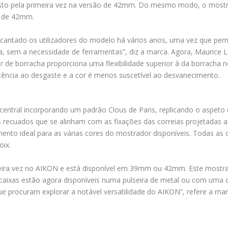
sto pela primeira vez na versão de 42mm. Do mesmo modo, o mostra
r de 42mm.
antado os utilizadores do modelo há vários anos, uma vez que permit
a, sem a necessidade de ferramentas”, diz a marca. Agora, Maurice L
r de borracha proporciona uma flexibilidade superior à da borracha 
tência ao desgaste e a cor é menos suscetível ao desvanecimento.
 central incorporando um padrão Clous de Paris, replicando o aspet
is recuados que se alinham com as fixações das correias projetadas a
nto ideal para as várias cores do mostrador disponíveis. Todas as c
oix.
meira vez no AIKON e está disponível em 39mm ou 42mm. Este mostr
aixas estão agora disponíveis numa pulseira de metal ou com uma co
 que procuram explorar a notável versatilidade do AIKON”, refere a mar