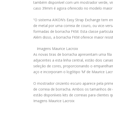
também disponível com um mostrador verde, vi
caso 39mm é agora oferecido no modelo maio
“O sistema AIKON’s Easy Strap Exchange tem enc
de metal por uma correia de couro, ou vice-vers
formadas de borracha FKM. Esta classe particula
Além disso, a borracha FKM oferece maior resis
Imagens Maurice Lacroix
As novas tiras de borracha apresentam uma fila
adjacentes a esta linha central, estão dois cana
seleção de cores, proporcionando o emparelhame
aço e incorporam o logótipo ‘M’ de Maurice Lacr
O mostrador cinzento escuro aparece pela pri
de correia de borracha. Ambos os tamanhos de c
estão disponíveis kits de correias para clientes
Imagens Maurice Lacroix