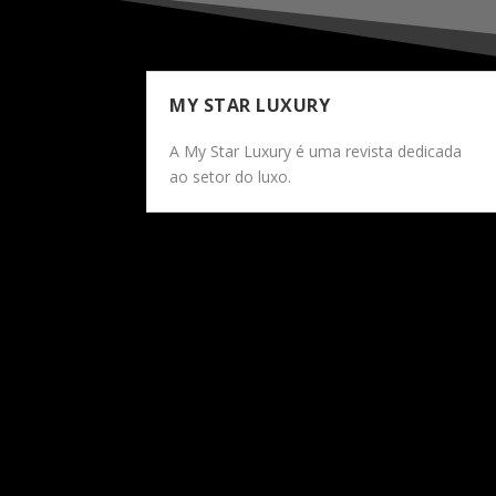
MY STAR LUXURY
A My Star Luxury é uma revista dedicada
ao setor do luxo.