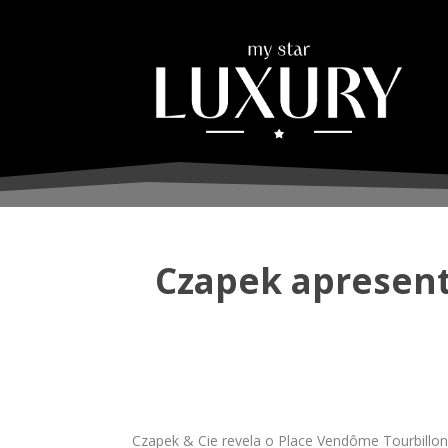
Czapek apresent
Czapek & Cie revela o Place Vendôme Tourbillon 