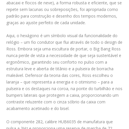
abacaxi e flocos de neve), a forma robusta e eficiente, que se
repete sem lacunas ou sobreposições, foi apropriada como
padrão para construção e desenho dos tempos modernos,
graças ao ajuste perfeito de cada unidade.
Aqui, o hexágono é um símbolo visual da funcionalidade do
relógio – um fio condutor que flui através de todo o design de
Ross. Embora seja uma escultura de portar, o Big Bang Ross
nunca perde de vista a necessidade de que seja sustentável e
ergonômico, garantindo seu conforto no pulso com a
estrutura leve e aberta de titânio e a pulseira de borracha
maleável. Defensor da teoria das cores, Ross escolheu o
laranja – que representa a energia e o otimismo – para a
pulseira e os destaques na coroa, na ponte do turbilhão e nos
bumpers laterais que protegem a caixa, proporcionando um
contraste reluzente com o cinza sóbrio da caixa com
acabamento acetinado e do bisel.
O componente 282, calibre HUB6035 de manufatura que
pulsa a 3Hz e proporciona uma reserva de marcha de 72