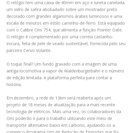
O relógio tem uma caixa de 40mm em aço e luneta canelada,
um vidro de safira abobadado sobre um mostrador preto
decorado com grandes algarismos árabes luminosos e uma
escala de minutos em estilo caminho-de-ferro. Está equipado
com o Calibre Oris 754, que alimenta a função Pointer Date.
O relógio é complementado por uma correia castanho-
escura, feita de pele de veado sustentável, fornecida pelo seu
parceiro Cervo Volante.
O toque final? Um fundo gravado com a imagem de uma
antiga locomotiva a vapor de Waldenburgerbahn e o número
de edição limitada. A plataforma perfeita para contar a
história.
Em dezembro, a rede de 13km será reaberta após um
projeto de 18 meses de atualização para a mais recente
tecnologia de elétricos. Mais uma vez, os colaboradores da
Oris poderão ir para o trabalho utilizando este meio de
transporte alternativo baixo em carbono, ajudando-os a
cumprir o Programa Oris de Redução de Emissões que foi