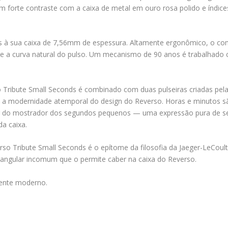
forte contraste com a caixa de metal em ouro rosa polido e índices
ças à sua caixa de 7,56mm de espessura. Altamente ergonômico, o c
 curva natural do pulso. Um mecanismo de 90 anos é trabalhado com
 Tribute Small Seconds é combinado com duas pulseiras criadas pel
ca a modernidade atemporal do design do Reverso. Horas e minutos s
rcular do mostrador dos segundos pequenos — uma expressão pura d
a caixa.
so Tribute Small Seconds é o epítome da filosofia da Jaeger-LeCoul
tangular incomum que o permite caber na caixa do Reverso.
ente moderno.