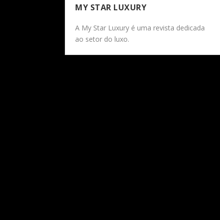
MY STAR LUXURY
A My Star Luxury é uma revista dedicada
ao setor do luxo.