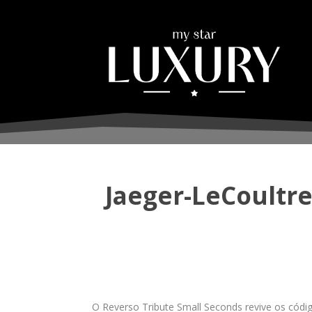
Jaeger-LeCoultr
O Reverso Tribute Small Seconds revive os códig