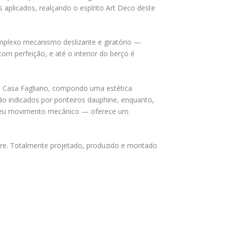
 aplicados, realçando o espírito Art Deco deste
omplexo mecanismo deslizante e giratório —
 perfeição, e até o interior do berço é
a Casa Fagliano, compondo uma estética
ão indicados por ponteiros dauphine, enquanto,
e seu movimento mecânico — oferece um
tre. Totalmente projetado, produzido e montado