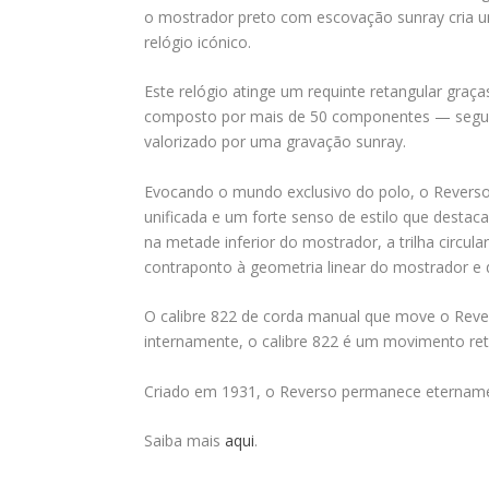
o mostrador preto com escovação sunray cria um 
relógio icónico.
Este relógio atinge um requinte retangular gra
composto por mais de 50 componentes — segue a
valorizado por uma gravação sunray.
Evocando o mundo exclusivo do polo, o Reverso
unificada e um forte senso de estilo que desta
na metade inferior do mostrador, a trilha ci
contraponto à geometria linear do mostrador e d
O calibre 822 de corda manual que move o Rever
internamente, o calibre 822 é um movimento re
Criado em 1931, o Reverso permanece eternam
Saiba mais
aqui
.