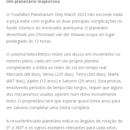
Um planetário majestoso
O Tourbillon Planetarium Only Watch 2023 não esconde nada:
a peça exibe com orgulho as duas principais complicações no
fundo cósmico do mostrador aventurina. O planetário
desenhado por Christiaan van der Klaauw ocupa um lugar
privilegiado às 12 horas.
O sistema heliocêntrico reúne seis discos em movimento no
mesmo plano, cada um com seu próprio planeta
completando a órbita ao redor do sol em tempo real:
Mercúrio (88 dias), Vénus (225 dias), Terra (365 dias), Marte
(687 dias), Júpiter (12 anos) e Saturno (29 anos). Esta proeza,
envolvendo períodos de tempo tão longos, requer que alguns
dos mecanismos usados operem num ritmo incrivelmente
lento. O proprietário terá que esperar quase trinta anos para
ver Saturno completar uma órbita completa.
A circunferênciado planetário indica os ângulos de rotação de
0° a 360° e os signos estelares relevantes para cada setor,