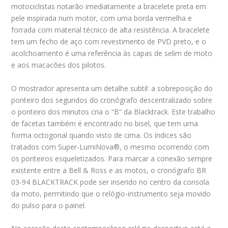
motociclistas notarão imediatamente a bracelete preta em
pele inspirada num motor, com uma borda vermelha e
forrada com material técnico de alta resistência. A bracelete
tem um fecho de aço com revestimento de PVD preto, e o
acolchoamento é uma referência às capas de selim de moto
e aos macacões dos pilotos.
O mostrador apresenta um detalhe subtil: a sobreposição do
ponteiro dos segundos do cronógrafo descentralizado sobre
o ponteiro dos minutos cria o “B” da Blacktrack. Este trabalho
de facetas também é encontrado no bisel, que tem uma
forma octogonal quando visto de cima. Os índices são
tratados com Super-LumiNova®, o mesmo ocorrendo com
os ponteiros esqueletizados. Para marcar a conexão sempre
existente entre a Bell & Ross e as motos, o cronógrafo BR
03-94 BLACKTRACK pode ser inserido no centro da consola
da moto, permitindo que o relógio-instrumento seja movido
do pulso para o painel.