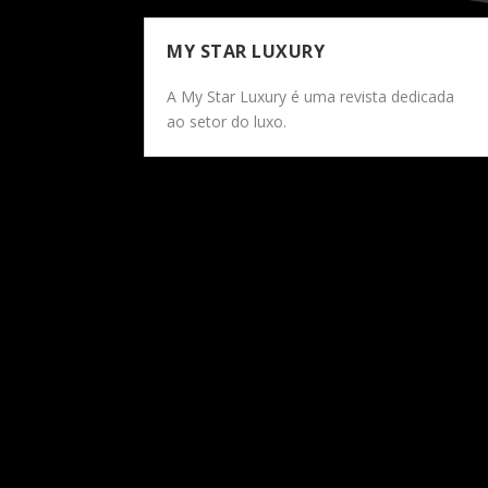
MY STAR LUXURY
A My Star Luxury é uma revista dedicada
ao setor do luxo.