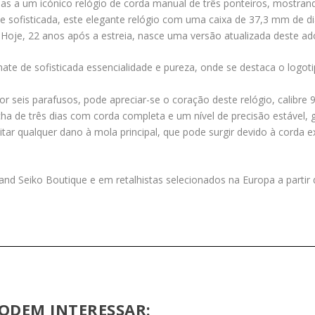
as a um icónico relógio de corda manual de três ponteiros, mostrand
e sofisticada, este elegante relógio com uma caixa de 37,3 mm de d
oje, 22 anos após a estreia, nasce uma versão atualizada deste ado
e de sofisticada essencialidade e pureza, onde se destaca o logoti
por seis parafusos, pode apreciar-se o coração deste relógio, calibr
de três dias com corda completa e um nível de precisão estável, g
itar qualquer dano à mola principal, que pode surgir devido à corda e
d Seiko Boutique e em retalhistas selecionados na Europa a partir 
ODEM INTERESSAR: