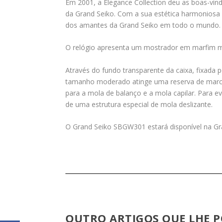
Em 2001, a Elegance Collection deu as boas-vind
da Grand Seiko. Com a sua estética harmoniosa 
dos amantes da Grand Seiko em todo o mundo. H
O relógio apresenta um mostrador em marfim mat
Através do fundo transparente da caixa, fixada 
tamanho moderado atinge uma reserva de marcha 
para a mola de balanço e a mola capilar. Para ev
de uma estrutura especial de mola deslizante.
O Grand Seiko SBGW301 estará disponível na Gran
OUTRO ARTIGOS QUE LHE P