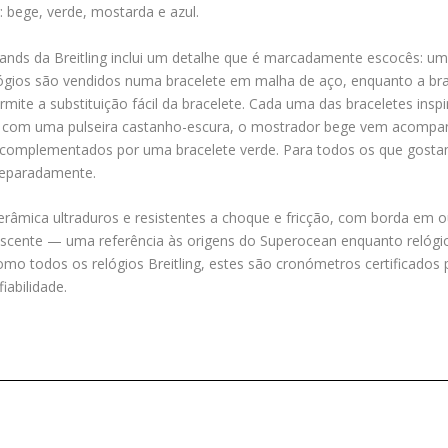
: bege, verde, mostarda e azul.
nds da Breitling inclui um detalhe que é marcadamente escocês: uma 
elógios são vendidos numa bracelete em malha de aço, enquanto a br
ite a substituição fácil da bracelete. Cada uma das braceletes in
a com uma pulseira castanho-escura, o mostrador bege vem acompan
omplementados por uma bracelete verde. Para todos os que gostam 
 separadamente.
erâmica ultraduros e resistentes a choque e fricção, com borda em o
nescente — uma referência às origens do Superocean enquanto relóg
como todos os relógios Breitling, estes são cronómetros certificados 
iabilidade.