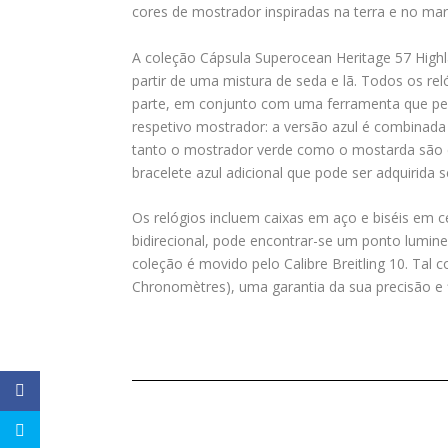
cores de mostrador inspiradas na terra e no mar
A coleção Cápsula Superocean Heritage 57 Highla
partir de uma mistura de seda e lã. Todos os r
parte, em conjunto com uma ferramenta que perm
respetivo mostrador: a versão azul é combinad
tanto o mostrador verde como o mostarda são c
bracelete azul adicional que pode ser adquirida
Os relógios incluem caixas em aço e biséis em c
bidirecional, pode encontrar-se um ponto lumi
coleção é movido pelo Calibre Breitling 10. Tal 
Chronomètres), uma garantia da sua precisão e f