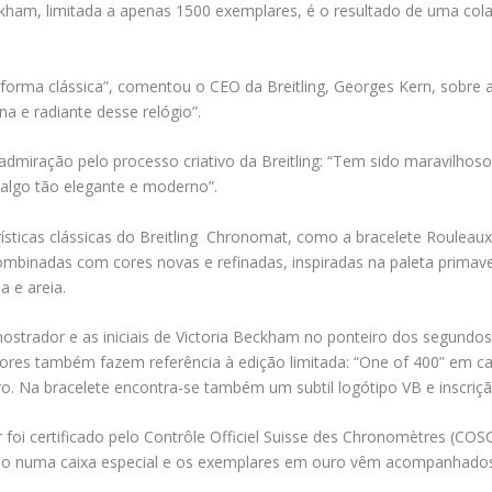
ham, limitada a apenas 1500 exemplares, é o resultado de uma colab
orma clássica”, comentou o CEO da Breitling, Georges Kern, sobre a pa
 e radiante desse relógio”.
admiração pelo processo criativo da Breitling: “Tem sido maravilhoso
r algo tão elegante e moderno”.
rísticas clássicas do Breitling Chronomat, como a bracelete Roulea
combinadas com cores novas e refinadas, inspiradas na paleta primav
a e areia.
mostrador e as iniciais de Victoria Beckham no ponteiro dos segundo
ores também fazem referência à edição limitada: “One of 400” em c
. Na bracelete encontra-se também um subtil logótipo VB e inscriçã
r foi certificado pelo Contrôle Officiel Suisse des Chronomètres (C
ado numa caixa especial e os exemplares em ouro vêm acompanhados