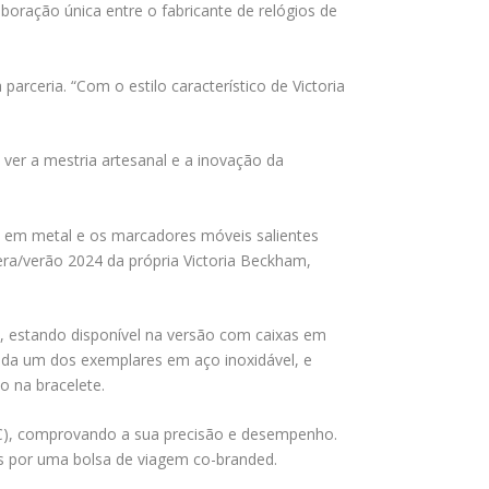
oração única entre o fabricante de relógios de
rceria. “Com o estilo característico de Victoria
 ver a mestria artesanal e a inovação da
ux em metal e os marcadores móveis salientes
era/verão 2024 da própria Victoria Beckham,
s, estando disponível na versão com caixas em
ada um dos exemplares em aço inoxidável, e
o na bracelete.
OSC), comprovando a sua precisão e desempenho.
 por uma bolsa de viagem co-branded.