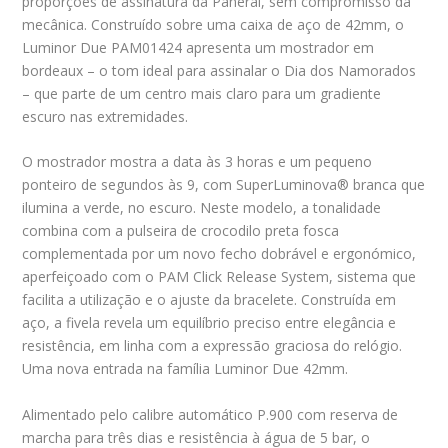
proporções de assinatura da Panerai, sem compromisso da
mecânica. Construído sobre uma caixa de aço de 42mm, o
Luminor Due PAM01424 apresenta um mostrador em
bordeaux – o tom ideal para assinalar o Dia dos Namorados
– que parte de um centro mais claro para um gradiente
escuro nas extremidades.
O mostrador mostra a data às 3 horas e um pequeno
ponteiro de segundos às 9, com SuperLuminova® branca que
ilumina a verde, no escuro. Neste modelo, a tonalidade
combina com a pulseira de crocodilo preta fosca
complementada por um novo fecho dobrável e ergonómico,
aperfeiçoado com o PAM Click Release System, sistema que
facilita a utilização e o ajuste da bracelete. Construída em
aço, a fivela revela um equilíbrio preciso entre elegância e
resistência, em linha com a expressão graciosa do relógio.
Uma nova entrada na família Luminor Due 42mm.
Alimentado pelo calibre automático P.900 com reserva de
marcha para três dias e resistência à água de 5 bar, o