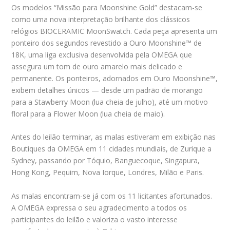
Os modelos “Missão para Moonshine Gold” destacam-se
como uma nova interpretação brilhante dos clássicos
relógios BIOCERAMIC MoonSwatch. Cada peça apresenta um
ponteiro dos segundos revestido a Ouro Moonshine™ de
18K, uma liga exclusiva desenvolvida pela OMEGA que
assegura um tom de ouro amarelo mais delicado e
permanente. Os ponteiros, adornados em Ouro Moonshine™,
exibem detalhes únicos — desde um padrão de morango
para a Stawberry Moon (lua cheia de julho), até um motivo
floral para a Flower Moon (lua cheia de maio).
Antes do leilão terminar, as malas estiveram em exibição nas
Boutiques da OMEGA em 11 cidades mundiais, de Zurique a
Sydney, passando por Tóquio, Banguecoque, Singapura,
Hong Kong, Pequim, Nova Iorque, Londres, Milão e Paris.
As malas encontram-se já com os 11 licitantes afortunados.
A OMEGA expressa o seu agradecimento a todos os
participantes do leilão e valoriza o vasto interesse