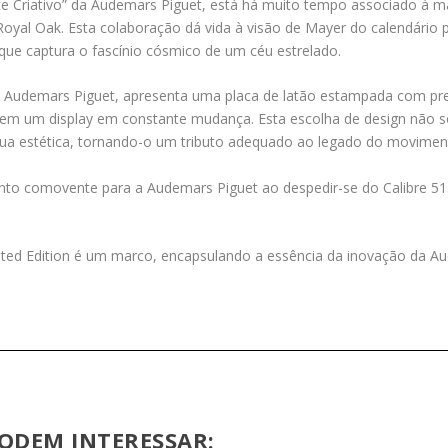
íte Criativo” da Audemars Piguet, está há muito tempo associado à m
oyal Oak. Esta colaboração dá vida à visão de Mayer do calendário
que captura o fascínio cósmico de um céu estrelado.
a Audemars Piguet, apresenta uma placa de latão estampada com pre
em um display em constante mudança. Esta escolha de design não 
a estética, tornando-o um tributo adequado ao legado do moviment
o comovente para a Audemars Piguet ao despedir-se do Calibre 
ted Edition é um marco, encapsulando a essência da inovação da Aud
ODEM INTERESSAR: