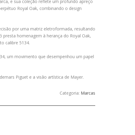
arca, e sua coleção reflete um profundo apreço
 perpétuo Royal Oak, combinando o design
cisão por uma matriz eletroformada, resultando
só presta homenagem à herança do Royal Oak,
o calibre 5134.
5134, um movimento que desempenhou um papel
emars Piguet e a visão artística de Mayer.
Categoria:
Marcas