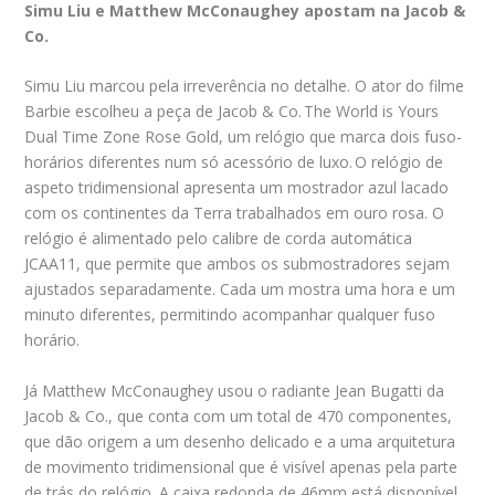
Simu Liu e Matthew McConaughey apostam na Jacob &
Co.
Simu Liu marcou pela irreverência no detalhe. O ator do filme
Barbie escolheu a peça de Jacob & Co. The World is Yours
Dual Time Zone Rose Gold, um relógio que marca dois fuso-
horários diferentes num só acessório de luxo. O relógio de
aspeto tridimensional apresenta um mostrador azul lacado
com os continentes da Terra trabalhados em ouro rosa. O
relógio é alimentado pelo calibre de corda automática
JCAA11, que permite que ambos os submostradores sejam
ajustados separadamente. Cada um mostra uma hora e um
minuto diferentes, permitindo acompanhar qualquer fuso
horário.
Já Matthew McConaughey usou o radiante Jean Bugatti da
Jacob & Co., que conta com um total de 470 componentes,
que dão origem a um desenho delicado e a uma arquitetura
de movimento tridimensional que é visível apenas pela parte
de trás do relógio. A caixa redonda de 46mm está disponível