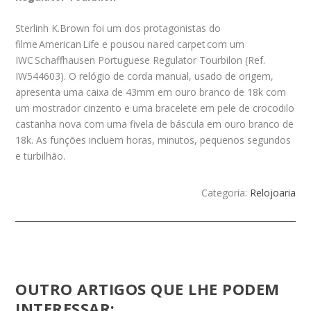
Sterlinh K.Brown foi um dos protagonistas do
filme American Life e pousou na red carpet com um
IWC Schaffhausen Portuguese Regulator Tourbilon (Ref.
IW544603). O relógio de corda manual, usado de origem,
apresenta uma caixa de 43mm em ouro branco de 18k com
um mostrador cinzento e uma bracelete em pele de crocodilo
castanha nova com uma fivela de báscula em ouro branco de
18k. As funções incluem horas, minutos, pequenos segundos
e turbilhão.
Categoria:
Relojoaria
OUTRO ARTIGOS QUE LHE PODEM
INTERESSAR: