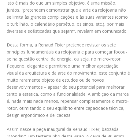
isto é mais do que um simples objetivo, é uma missão.
Juntos, “pretendem demonstrar que a arte da relojoaria não
se limita às grandes complicações e às suas variantes (como
o turbilhão, o calendário perpétuo, os sinos, etc.), por mais
diversas e sofisticadas que sejam”, revelam em comunicado.
Desta forma, a Renaud Tixier pretende revistar os sete
princípios fundamentais da relojoaria e para começar focou-
se na questão central da energia, ou seja, no micro-rotor.
Pequeno, elegante e permitindo uma melhor apreciação
visual da arquitetura e da arte do movimento, este conjunto é
muito raramente objeto de estudos ou de novos
desenvolvimentos – apesar do seu potencial para melhorar
tanto a estética, como a funcionalidade. A ambição da marca
é, nada mais nada menos, repensar completamente o micro-
rotor, otimizando o seu equilíbrio entre capacidade técnica,
design ergonómico e delicadeza.
Assim nasce a peça inaugural da Renaud Tixier, batizada
“Monday”, um testemunho desta visão. A caixa de 40,8mm