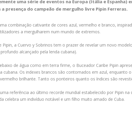
emente uma série de eventos na Europa (Itália e Espanha)
m a presença do campeão de mergulho livre Pipin Ferreras.
ma combinação cativante de cores azul, vermelho e branco, inspirad
utilizadores a mergulharem num mundo de extremos.
pin, a Cuervo y Sobrinos tem o prazer de revelar um novo modelo 
 profundo alcançado pela lenda cubana).
o debaixo de água como em terra firme, o Buceador Caribe Pipin apr
cubana. Os indexes brancos são contornados em azul, enquanto o po
vermelho brilhante. Tanto os ponteiros quanto os índices são reve
 uma referência ao último recorde mundial estabelecido por Pipin na 
da celebra um indivíduo notável e um filho muito amado de Cuba.