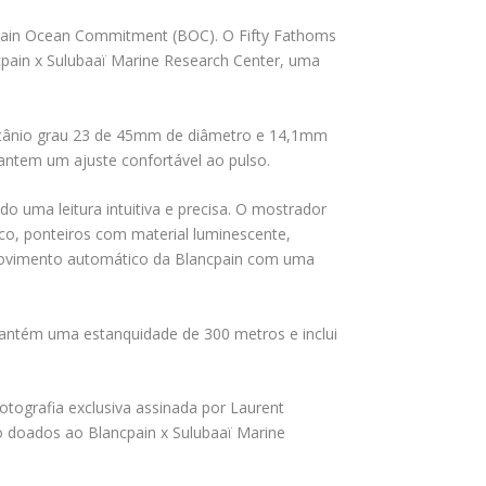
cpain Ocean Commitment (BOC). O Fifty Fathoms
pain x Sulubaaï Marine Research Center, uma
titânio grau 23 de 45mm de diâmetro e 14,1mm
rantem um ajuste confortável ao pulso.
o uma leitura intuitiva e precisa. O mostrador
co, ponteiros com material luminescente,
 movimento automático da Blancpain com uma
antém uma estanquidade de 300 metros e inclui
tografia exclusiva assinada por Laurent
ão doados ao Blancpain x Sulubaaï Marine