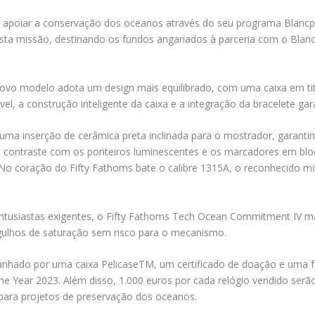
a apoiar a conservação dos oceanos através do seu programa Blan
ta missão, destinando os fundos angariados à parceria com o Blanc
novo modelo adota um design mais equilibrado, com uma caixa em 
l, a construção inteligente da caixa e a integração da bracelete ga
uma inserção de cerâmica preta inclinada para o mostrador, garantind
m contraste com os ponteiros luminescentes e os marcadores em blo
. No coração do Fifty Fathoms bate o calibre 1315A, o reconhecido
entusiastas exigentes, o Fifty Fathoms Tech Ocean Commitment IV m
gulhos de saturação sem risco para o mecanismo.
nhado por uma caixa PelicaseTM, um certificado de doação e uma fo
the Year 2023. Além disso, 1.000 euros por cada relógio vendido ser
 para projetos de preservação dos oceanos.