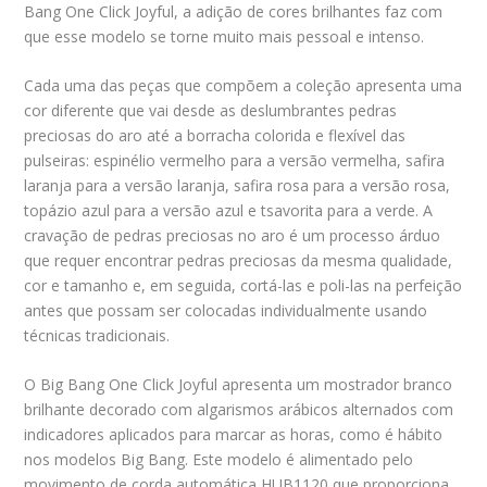
Bang One Click Joyful, a adição de cores brilhantes faz com
que esse modelo se torne muito mais pessoal e intenso.
Cada uma das peças que compõem a coleção apresenta uma
cor diferente que vai desde as deslumbrantes pedras
preciosas do aro até a borracha colorida e flexível das
pulseiras: espinélio vermelho para a versão vermelha, safira
laranja para a versão laranja, safira rosa para a versão rosa,
topázio azul para a versão azul e tsavorita para a verde. A
cravação de pedras preciosas no aro é um processo árduo
que requer encontrar pedras preciosas da mesma qualidade,
cor e tamanho e, em seguida, cortá-las e poli-las na perfeição
antes que possam ser colocadas individualmente usando
técnicas tradicionais.
O Big Bang One Click Joyful apresenta um mostrador branco
brilhante decorado com algarismos arábicos alternados com
indicadores aplicados para marcar as horas, como é hábito
nos modelos Big Bang. Este modelo é alimentado pelo
movimento de corda automática HUB1120 que proporciona