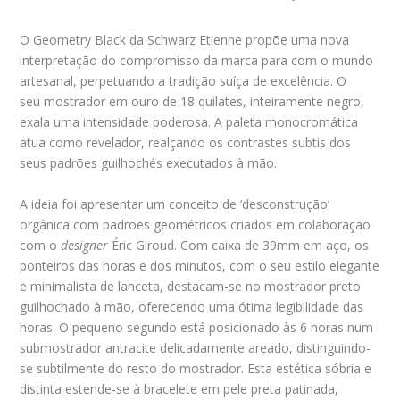
O Geometry Black da Schwarz Etienne propõe uma nova
interpretação do compromisso da marca para com o mundo
artesanal, perpetuando a tradição suíça de excelência. O
seu
mostrador em ouro de 18 quilates, inteiramente negro,
exala uma intensidade poderosa. A paleta monocromática
atua como revelador, realçando os contrastes subtis dos
seus padrões guilhochés executados à mão.
A ideia foi apresentar um conceito de ‘desconstrução’
orgânica com padrões geométricos criados em colaboração
com o
designer
Éric Giroud. Com caixa de 39mm em aço, os
ponteiros das horas e dos minutos, com o seu estilo elegante
e minimalista de lanceta, destacam-se no mostrador preto
guilhochado à mão, oferecendo uma ótima legibilidade das
horas. O pequeno segundo está posicionado às 6 horas num
submostrador antracite delicadamente areado, distinguindo-
se subtilmente do resto do mostrador. Esta estética sóbria e
distinta estende-se à bracelete em pele preta patinada,