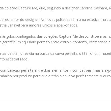
ras da coleção Capture Me, que, segundo a designer Caroline Gaspard, 
soal do amor do designer. As novas pulseiras têm uma estética mais a
ia variável para amores únicos e apaixonados.
s triângulos pontiagudos das coleções Capture Me desconstroem as 
garantir um equilíbrio perfeito entre estilo e conforto, oferecendo 
ertas de titânio residiu na busca da curva perfeita. o titânio, um mate
to especializado.
 a combinação perfeita entre dois elementos incompatíveis, mas a ex
rabalho por produto para que o titânio envolva perfeitamente o ouro 