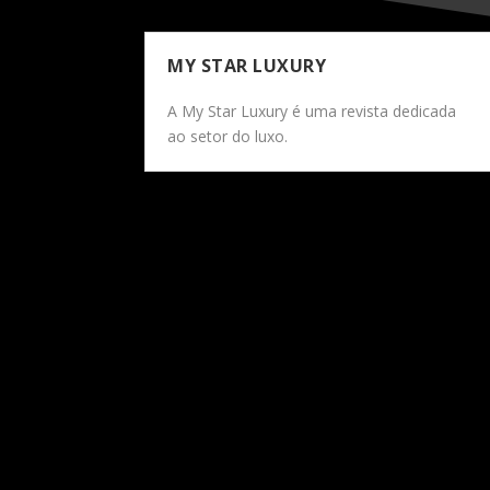
MY STAR LUXURY
A My Star Luxury é uma revista dedicada
ao setor do luxo.