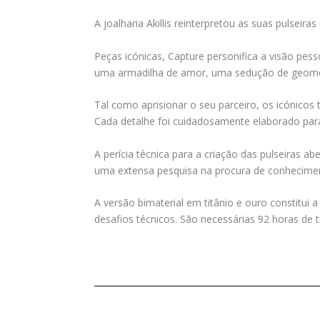
A joalharia Akillis reinterpretou as suas pulsei
Peças icónicas, Capture personifica a visão pes
uma armadilha de amor, uma sedução de geometr
Tal como aprisionar o seu parceiro, os icónico
Cada detalhe foi cuidadosamente elaborado para 
A perícia técnica para a criação das pulseiras ab
uma extensa pesquisa na procura de conhecimen
A versão bimaterial em titânio e ouro constitui
desafios técnicos. São necessárias 92 horas de t