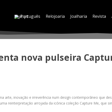
Português
Relojoaria
Joalharia
Revista
senta nova pulseira Capt
bina arte, inovação e irreverência num design contemporâneo que de
é uma reinterpretação arrojada da icónica coleção Capture Me, que s