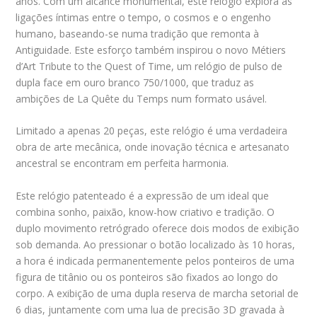
anos. Com um alcance monumental, este relógio explora as
ligações íntimas entre o tempo, o cosmos e o engenho
humano, baseando-se numa tradição que remonta à
Antiguidade. Este esforço também inspirou o novo Métiers
d’Art Tribute to the Quest of Time, um relógio de pulso de
dupla face em ouro branco 750/1000, que traduz as
ambições de La Quête du Temps num formato usável.
Limitado a apenas 20 peças, este relógio é uma verdadeira
obra de arte mecânica, onde inovação técnica e artesanato
ancestral se encontram em perfeita harmonia.
Este relógio patenteado é a expressão de um ideal que
combina sonho, paixão, know-how criativo e tradição. O
duplo movimento retrógrado oferece dois modos de exibição
sob demanda. Ao pressionar o botão localizado às 10 horas,
a hora é indicada permanentemente pelos ponteiros de uma
figura de titânio ou os ponteiros são fixados ao longo do
corpo. A exibição de uma dupla reserva de marcha setorial de
6 dias, juntamente com uma lua de precisão 3D gravada à