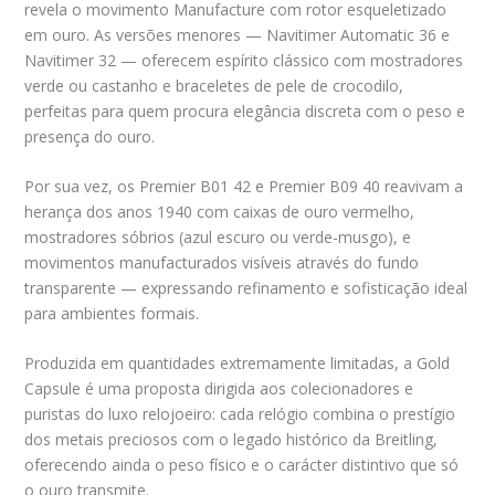
revela o movimento Manufacture com rotor esqueletizado
em ouro. As versões menores — Navitimer Automatic 36 e
Navitimer 32 — oferecem espírito clássico com mostradores
verde ou castanho e braceletes de pele de crocodilo,
perfeitas para quem procura elegância discreta com o peso e
presença do ouro.
Por sua vez, os Premier B01 42 e Premier B09 40 reavivam a
herança dos anos 1940 com caixas de ouro vermelho,
mostradores sóbrios (azul escuro ou verde-musgo), e
movimentos manufacturados visíveis através do fundo
transparente — expressando refinamento e sofisticação ideal
para ambientes formais.
Produzida em quantidades extremamente limitadas, a Gold
Capsule é uma proposta dirigida aos colecionadores e
puristas do luxo relojoeiro: cada relógio combina o prestígio
dos metais preciosos com o legado histórico da Breitling,
oferecendo ainda o peso físico e o carácter distintivo que só
o ouro transmite.