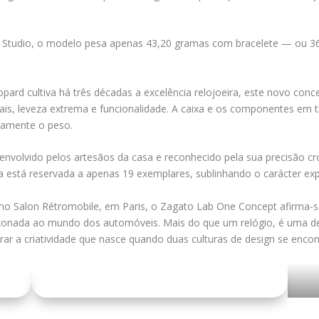
 Studio, o modelo pesa apenas 43,20 gramas com bracelete — ou 3
ard cultiva há três décadas a excelência relojoeira, este novo conce
urais, leveza extrema e funcionalidade. A caixa e os componentes em 
camente o peso.
senvolvido pelos artesãos da casa e reconhecido pela sua precisão 
a está reservada a apenas 19 exemplares, sublinhando o carácter exp
o Salon Rétromobile, em Paris, o Zagato Lab One Concept afirma-s
onada ao mundo dos automóveis. Mais do que um relógio, é uma dec
ebrar a criatividade que nasce quando duas culturas de design se enco