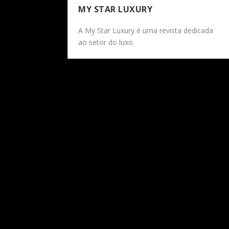
MY STAR LUXURY
A My Star Luxury é uma revista dedicada
ao setor do luxo.