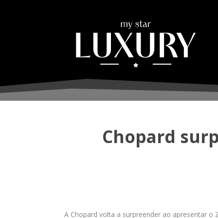
Chopard surp
A Chopard volta a surpreender ao apresentar o