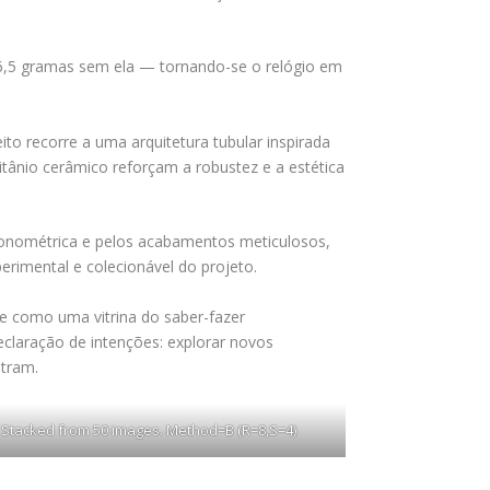
6,5 gramas sem ela — tornando-se o relógio em
ito recorre a uma arquitetura tubular inspirada
titânio cerâmico reforçam a robustez e a estética
cronométrica e pelos acabamentos meticulosos,
erimental e colecionável do projeto.
e como uma vitrina do saber-fazer
laração de intenções: explorar novos
ntram.
Stacked from 50 images. Method=B (R=8,S=4)