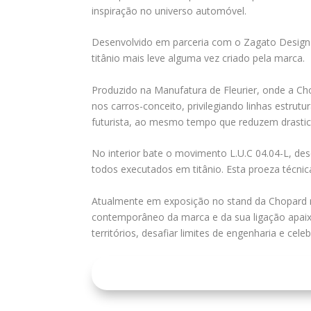
inspiração no universo automóvel.
Desenvolvido em parceria com o Zagato Design
titânio mais leve alguma vez criado pela marca.
Produzido na Manufatura de Fleurier, onde a Chop
nos carros-conceito, privilegiando linhas estrut
futurista, ao mesmo tempo que reduzem drasti
No interior bate o movimento L.U.C 04.04-L, de
todos executados em titânio. Esta proeza técnic
Atualmente em exposição no stand da Chopard n
contemporâneo da marca e da sua ligação apaix
territórios, desafiar limites de engenharia e cel