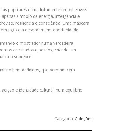
mais populares e imediatamente reconhecíveis
apenas símbolo de energia, inteligência e
roviso, resiliência e consciência. Uma máscara
de em jogo e a desordem em oportunidade.
sformando o mostrador numa verdadeira
entos acetinados e polidos, criando um
nunca o sobrepor.
dauphine bem definidos, que permanecem
adição e identidade cultural, num equilíbrio
Categoria:
Coleções