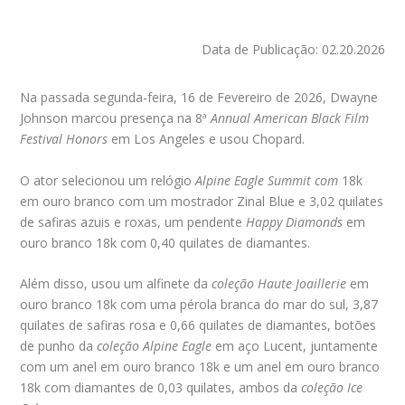
Data de Publicação: 02.20.2026
Na passada segunda-feira,
16 de Fevereiro de 2026,
Dwayne
Johnson marcou presença na 8ª
Annual American Black Film
Festival Honors
em Los Angeles e usou Chopard.
O ator selecionou um relógio
Alpine Eagle
Summit com
18k
em ouro branco com um mostrador Zinal Blue e 3,02 quilates
de safiras azuis e roxas, um pendente
Happy Diamonds
em
ouro branco 18k com 0,40 quilates de diamantes.
Além disso, usou um alfinete da
coleção
Haute Joaillerie
em
ouro branco 18k com uma pérola branca do mar do sul, 3,87
quilates de safiras rosa e 0,66 quilates de diamantes, botões
de punho da
coleção Alpine Eagle
em aço Lucent, juntamente
com um anel em ouro branco 18k e um anel em ouro branco
18k com diamantes de 0,03 quilates, ambos da
coleção Ice