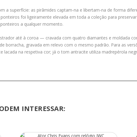
a superfície: as pirâmides captam-na e libertam-na de forma difere
os ponteiros foi ligeiramente elevada em toda a coleção para preser
s ponteiros a qualquer momento.
ostrador até à coroa — cravada com quatro diamantes e moldada c
te de borracha, gravada em relevo com o mesmo padrão. Para as vers
lacada na respetiva cor; já o tom antracite utiliza madrepérola negr
ODEM INTERESSAR: