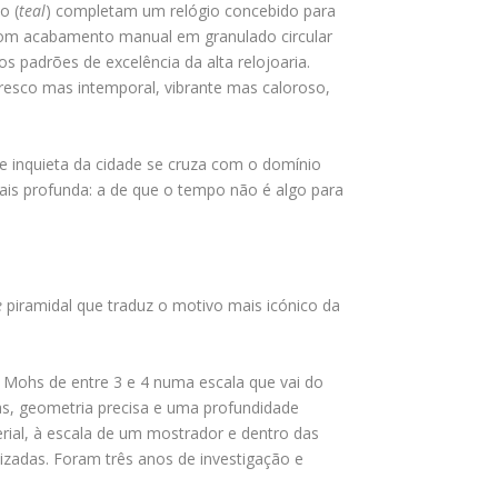
o (
teal
) completam um relógio concebido para
com acabamento manual em granulado circular
 padrões de excelência da alta relojoaria.
fresco mas intemporal, vibrante mas caloroso,
e inquieta da cidade se cruza com o domínio
 mais profunda: a de que o tempo não é algo para
e
piramidal que traduz o motivo mais icónico da
Mohs de entre 3 e 4 numa escala que vai do
as, geometria precisa e uma profundidade
erial, à escala de um mostrador e dentro das
lizadas. Foram três anos de investigação e