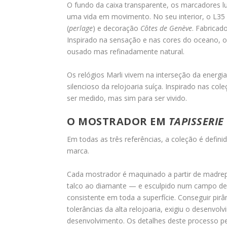
O fundo da caixa transparente, os marcadores l
uma vida em movimento. No seu interior, o L3
(
perlage
) e decoração
Côtes de Genève
. Fabricad
Inspirado na sensação e nas cores do oceano, o 
ousado mas refinadamente natural.
Os relógios Marli vivem na interseção da energ
silencioso da relojoaria suíça. Inspirado nas co
ser medido, mas sim para ser vivido.
O MOSTRADOR EM
TAPISSERIE
Em todas as três referências, a coleção é defi
marca.
Cada mostrador é maquinado a partir de madrep
talco ao diamante — e esculpido num campo de 
consistente em toda a superfície. Conseguir pir
tolerâncias da alta relojoaria, exigiu o desenv
desenvolvimento. Os detalhes deste processo 