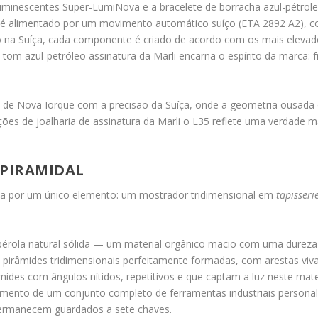
uminescentes Super-LumiNova e a bracelete de borracha azul-pétrole
5 é alimentado por um movimento automático suíço (ETA 2892 A2), 
o na Suíça, cada componente é criado de acordo com os mais elevados
tom azul-petróleo assinatura da Marli encarna o espírito da marca: 
ia de Nova Iorque com a precisão da Suíça, onde a geometria ousada 
leções de joalharia de assinatura da Marli o L35 reflete uma verdade
PIRAMIDAL
nida por um único elemento: um mostrador tridimensional em
tapisseri
érola natural sólida — um material orgânico macio com uma dureza 
pirâmides tridimensionais perfeitamente formadas, com arestas viv
âmides com ângulos nítidos, repetitivos e que captam a luz neste mat
olvimento de um conjunto completo de ferramentas industriais persona
permanecem guardados a sete chaves.