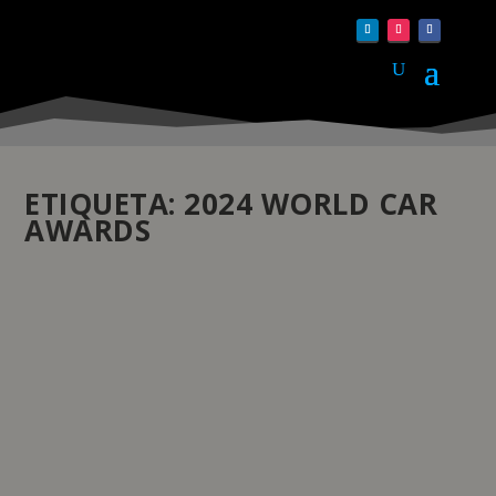
ETIQUETA:
2024 WORLD CAR
AWARDS
BMW SÉRIE 5 ELEITO CARRO DE LUXO NO
2024 WORLD CAR AWARDS
by
pauloferreira
|
Abr 9, 2024
|
Lifestyle
|
0
|
Num reconhecimento de prestígio no World Car Awards
deste ano, o BMW Série 5, juntamente com a sua
variante elétrica, o BMW i5, foi homenageado com o