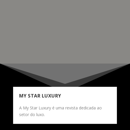
prémio World Luxury Car of the Year. Este prémio foi
anunciado durante uma cerimônia no Salão do
Automóvel de Nova York, destacando a excelência em
luxo do BMW Série 5/i5.
READ MORE
MY STAR LUXURY
A My Star Luxury é uma revista dedicada ao
setor do luxo.