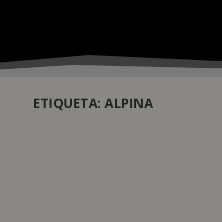
ETIQUETA:
ALPINA
ALPINA REVISITA CLÁSSICO ALPINER EXT
by
pauloferreira
|
Set 16, 2022
|
Atualidade
,
Relojoaria
|
0
|
Desta vez com uma caixa mais fina e mostrador renovad
triangular de pico alpino, a marca fundada em 1883 por 
READ MORE