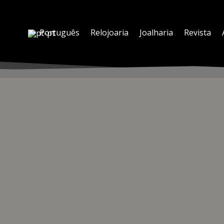
Português
Relojoaria
Joalharia
Revista
REME REGULATOR AUTOMATIC
o, a marca suíça traz de volta um clássico robusto do passado, o 
Gottlieb Hauser tornou-se referência de relógios desportivos projeta