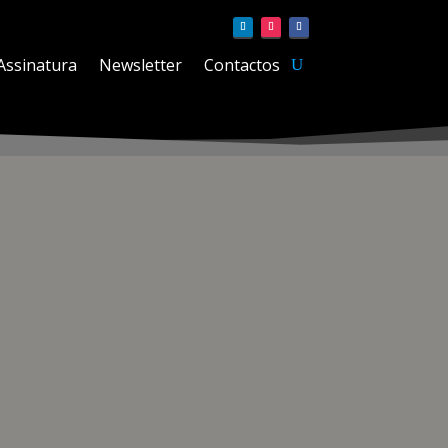
Assinatura
Newsletter
Contactos
Extreme Regulator. Reconhecida pelo seu logótipo
dos para os apaixonados pelo ar livre.