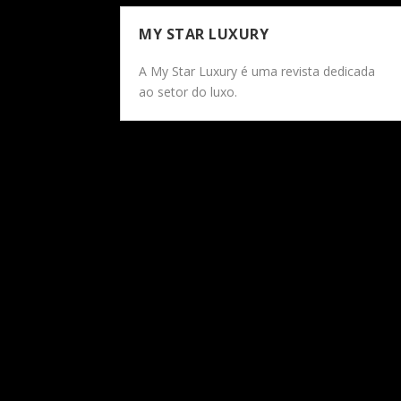
MY STAR LUXURY
A My Star Luxury é uma revista dedicada
ao setor do luxo.