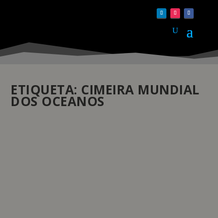
ETIQUETA:
CIMEIRA MUNDIAL
DOS OCEANOS
BLANCPAIN NA CIMEIRA MUNDIAL DOS
OCEANOS
by
Daniela Monteiro
|
Mar 6, 2024
|
Eventos
|
0
|
A 11ª edição da Cimeira Mundial dos Oceanos regressa
a Lisboa, de 11 a 13 de março, promovendo o diálogo
sobre uma economia oceânica sustentável. O evento,
organizado pelo The Economist Impact no Centro de