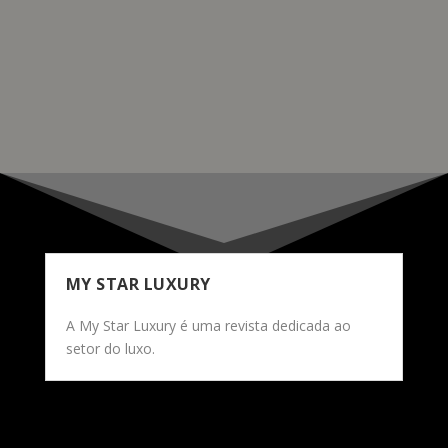
Congressos de Lisboa, conta com a parceria da
Blanpain.
READ MORE
MY STAR LUXURY
A My Star Luxury é uma revista dedicada ao
setor do luxo.