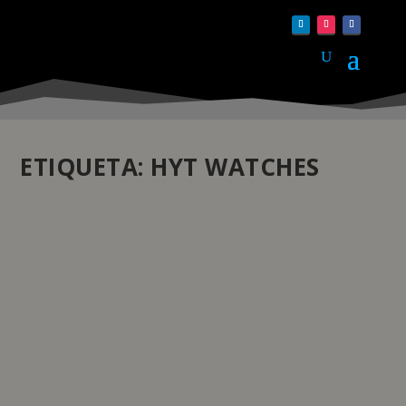
ETIQUETA:
HYT WATCHES
VAHÉ VARTZBED NOMEADO DIRETOR
EXECUTIVO DA HYT WATCHES
by
Daniela Monteiro
|
Jun 27, 2024
|
Atualidade
|
0
|
A HYT Watches anunciou que Vahé Vartzbed, que se
juntou à marca de Neuchâtel no final de agosto de
2023, foi nomeado diretor executivo, a partir de 1 de
julho de 2024.