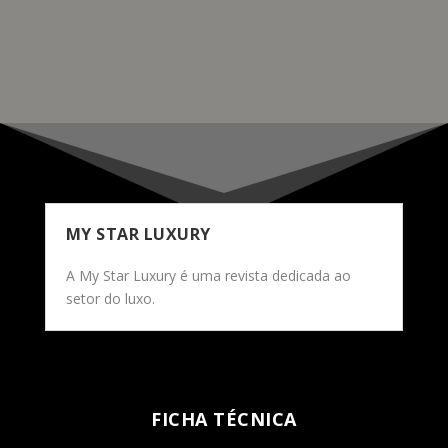
READ MORE
MY STAR LUXURY
A My Star Luxury é uma revista dedicada ao
setor do luxo.
FICHA TÉCNICA