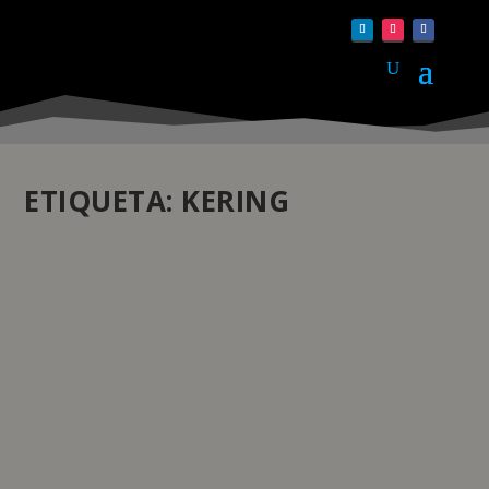
ETIQUETA:
KERING
KERING VENDE AS DIVISÕES GIRARD-
PERREGAUX E ULYSSE NARDIN
by
pauloferreira
|
Jan 31, 2022
|
Atualidade
,
Institucional
,
Relojoaria
|
0
|
O grupo vendeu a totalidade da sua participação
(100%) no Sowind Group SA, que detém os fabricantes
suíços de relógios Girard-Perregaux e Ulysse Nardin. A
transação deverá ser concluída até o final do primeiro