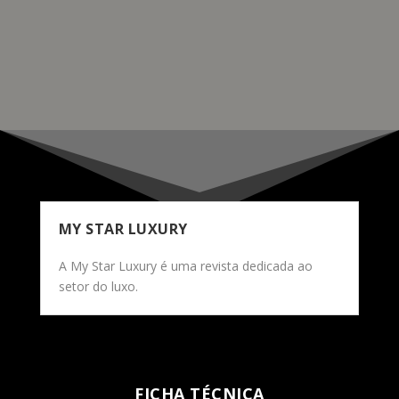
semestre de 2022.
READ MORE
MY STAR LUXURY
A My Star Luxury é uma revista dedicada ao
setor do luxo.
FICHA TÉCNICA