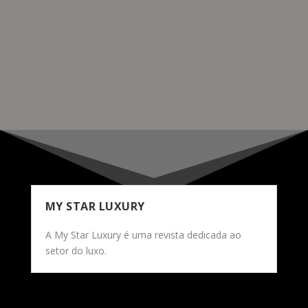
visão artística de Siza e a atenção aos detalhes são
evidentes em todos os aspectos deste relógio
excepcional.
READ MORE
MY STAR LUXURY
A My Star Luxury é uma revista dedicada ao
setor do luxo.