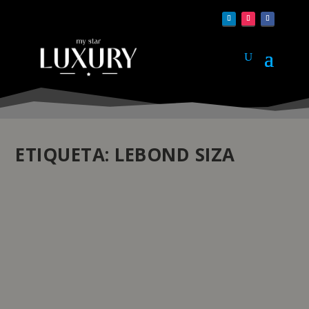
ETIQUETA:
LEBOND SIZA
LEBOND SIZA, PRECISÃO SUÍÇA E DESIGN
MODERNISTA NUM SÓ RELÓGIO
by
pauloferreira
|
Mai 9, 2023
|
Novidades
|
0
|
A colaboração de Siza com a Lebond Watches deu
origem à edição exclusiva do relógio Lebond Siza. A