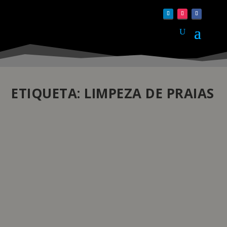
ETIQUETA:
LIMPEZA DE PRAIAS
BREITLING ESTABELECE PARCERIA COM A
SURFRIDER FOUNDATION
by
Daniela Monteiro
|
Jun 30, 2023
|
Sustentabilidade
|
0
|
O fabricante suíço de relógios de luxo anuncia uma
parceria com a Surfrider Foundation para proteger os
oceanos, ondas e praias de todo o mundo, assinalando
a ação mais recente no que diz respeito ao