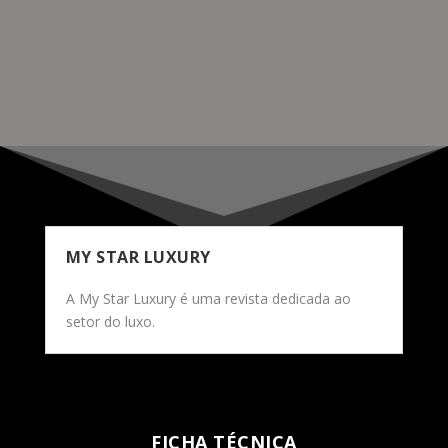
compromisso contínuo da Breitling com os mares.
READ MORE
MY STAR LUXURY
A My Star Luxury é uma revista dedicada ao
setor do luxo.
FICHA TÉCNICA