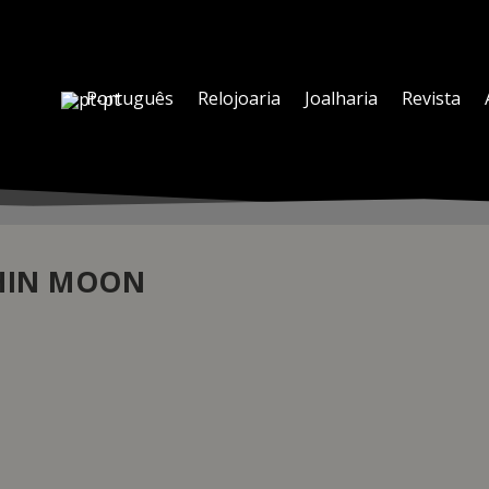
Português
Relojoaria
Joalharia
Revista
HIN MOON
TRA THIN MOON PARA CELEBRAR O DIA DO PAI
0
|
 a filosofia da Manufatura de unir virtuosidade técnica com beleza 
rca relojoeira de luxo.