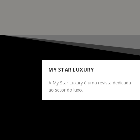
READ MORE
MY STAR LUXURY
A My Star Luxury é uma revista dedicada
ao setor do luxo.