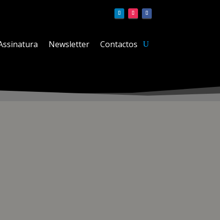
Assinatura
Newsletter
Contactos
eterna. O relógio masculino Master Ultra Thin Moon