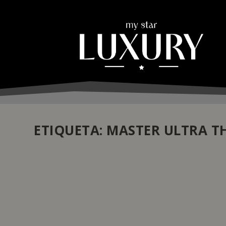
ETIQUETA:
MASTER ULTRA T
JAEGER-LECOULTRE APRESENTA MASTER UL
by
Daniela Monteiro
|
Mar 10, 2022
|
Atualidade
,
Relojoaria
|
A coleção Master Ultra Thin da Jaeger-LeCoultre resume
é exemplo desta arte de savoire faire já reconhecida ma