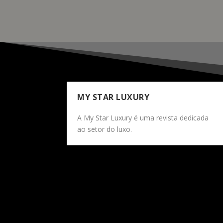
MY STAR LUXURY
A My Star Luxury é uma revista dedicada
ao setor do luxo.