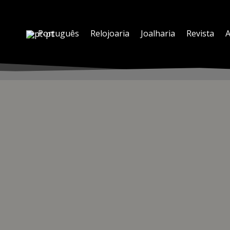
Português
Relojoaria
Joalharia
Revista
A
 ALTITUDE ENTRE GENEBRA E NOVA IORQUE
 e a Swiss International Air Lines (SWISS). A bordo do voo que ligo
 um mestre relojoeiro de Genebra, trabalharam num posto de trabal
 cidades.