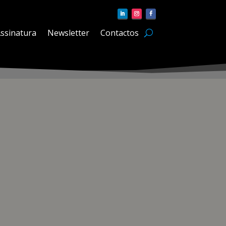
ssinatura
Newsletter
Contactos
u Genebra a Nova Iorque a 18 de outubro,
ho especialmente organizado na classe executiva