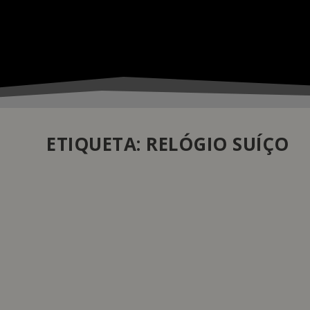
ETIQUETA:
RELÓGIO SUÍÇO
RELÓGIO SUÍÇO MONTADO A 30 MIL PÉS DE
by
Daniela Monteiro
|
Jan 4, 2024
|
Relojoaria
|
0
|
Graças a uma colaboração única entre a Geneva Tourism
representantes de ambas as entidades, juntamente com
para montar um relógio durante a viagem entre as duas
READ MORE