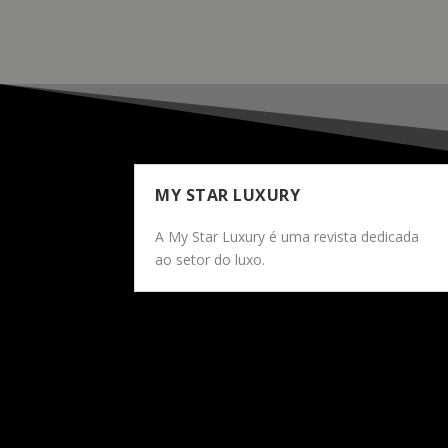
MY STAR LUXURY
A My Star Luxury é uma revista dedicada
ao setor do luxo.