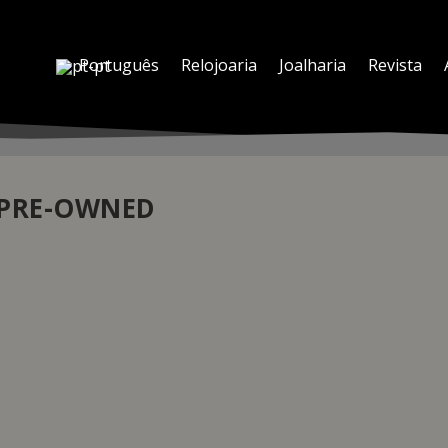
Português
Relojoaria
Joalharia
Revista
 PRE-OWNED
D PRE-OWNED”
|
ex têm, muitas vezes, várias vidas. E, como podem mudar de propriet
bilidade de comercializar relógios em segunda mão certificados como