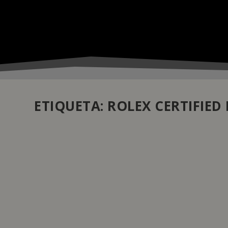
ETIQUETA:
ROLEX CERTIFIED
ROLEX LANÇA PROGRAMA “ROLEX CERTIFIE
by
Daniela Monteiro
|
Dez 6, 2022
|
Atualidade
,
Relojoaria
|
0
Por terem sido desenhados para durar, os relógios Rol
os distribuidores da rede oficial da marca com a possi
internacional de dois anos.
READ MORE