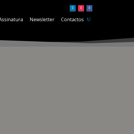
Assinatura
Newsletter
Contactos
ário, o programa Rolex Certified Pre-Owned brinda
 autênticos e detentores de uma nova garantia