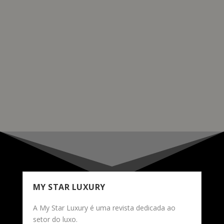
em Geneva, o Jewellery Geneva 2024. O evento
internacional de alta joalharia vai juntar 30 marcas
expositoras num “ambiente exclusivo”, onde os
visitantes podem estabelecer contactos e ligações com
os profissionais do setor e conhcecer as novas
coleções.
READ MORE
MY STAR LUXURY
A My Star Luxury é uma revista dedicada ao
setor do luxo.