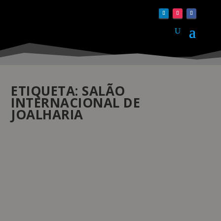
ETIQUETA:
SALÃO
INTERNACIONAL DE
JOALHARIA
JEWELLERY GENEVA, SALÃO
INTERNACIONAL DE JOALHARIA JUNTA 30
MARCAS
by
Daniela Monteiro
|
Mar 26, 2024
|
Eventos
|
0
|
De 9 a 15 de abril de 2024 decorre no Hotel President,