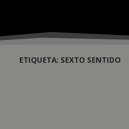
ETIQUETA:
SEXTO SENTIDO
CARTIER MOSTRA COLAR SEXTO SENTIDO 
by
pauloferreira
|
Dez 7, 2021
|
Atualidade
,
Joalharia
|
0
|
Este colar, faz parte da nova colecção Haute Joaillerie 
cores tem sido emblemática do estilo de Cartier desde 
READ MORE