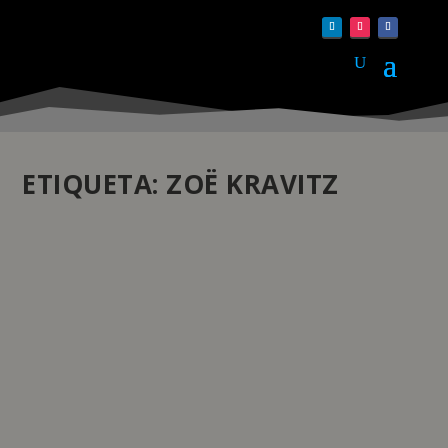
ETIQUETA:
ZOË KRAVITZ
OMEGA, A ESCOLHA DE ZOË KRAVITZ
by
pauloferreira
|
Mai 23, 2022
|
Atualidade
,
Joalharia
,
Relojoaria
|
0
|
A actriz, realizadora, modelo e produtora tem o seu
próprio estilo jovem e confiante e Omega está
entusiasmada por recebê-la no seu mundo.
READ MORE