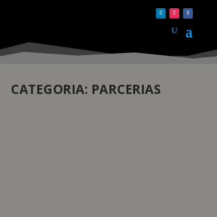
CATEGORIA:
PARCERIAS
JAEGER-LECOULTRE ANUNCIA JOSHUA
COMO “NOVO AMIGO DA MAISON”
by
Daniela Monteiro
|
Jun 16, 2026
|
Parcerias
|
0
|
O lançamento oficial desta parceria decorreu sob o
signo da intimidade e do detalhe com a estreia do
formato de entrevistas The Hour Before. Neste projeto